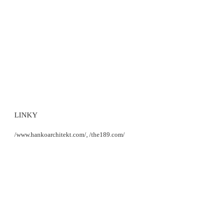
LINKY
/www.hankoarchitekt.com/,
/the189.com/