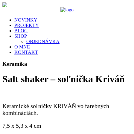
NOVINKY
PROJEKTY
BLOG
SHOP
OBJEDNÁVKA
O MNE
KONTAKT
Keramika
Salt shaker – soľnička Kriváň
Keramické soľničky KRIVÁŇ vo farebných
kombináciách.
7,5 x 5,3 x 4 cm